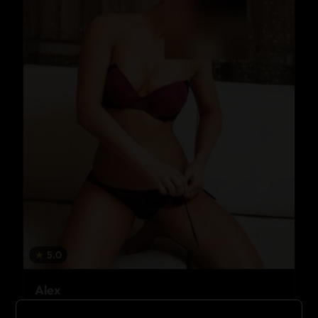
★
5.0
Alex
Aartselaar