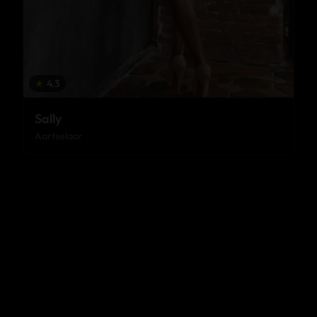
★
4.3
Sally
Aartselaar