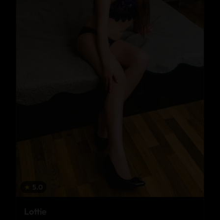
★
5.0
Lottie