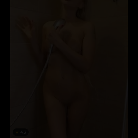
★
4.3