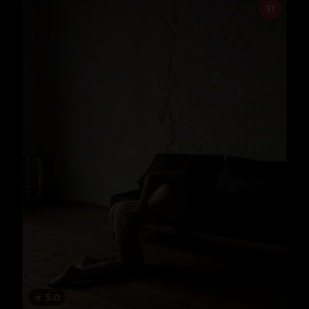
31
★
5.0