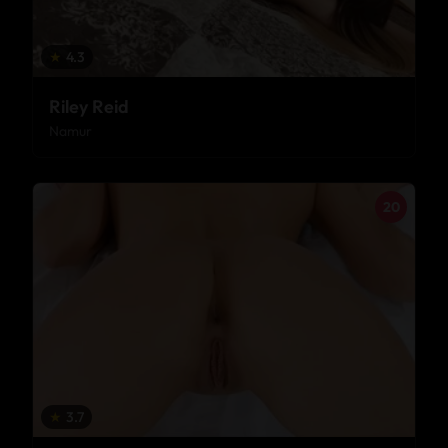
★
4.3
Riley Reid
Namur
20
★
3.7