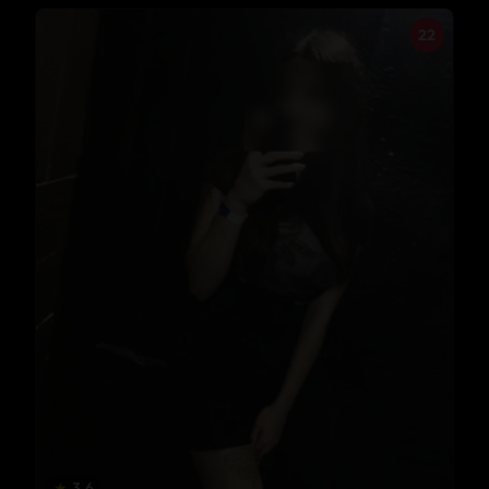
22
★
3.6