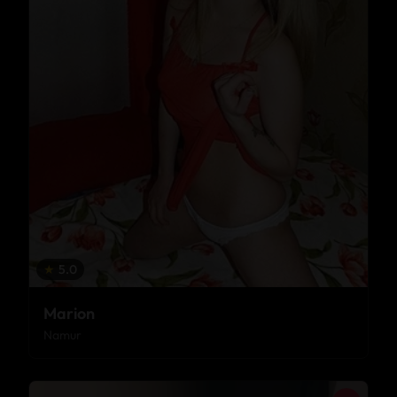
★
5.0
Marion
Namur