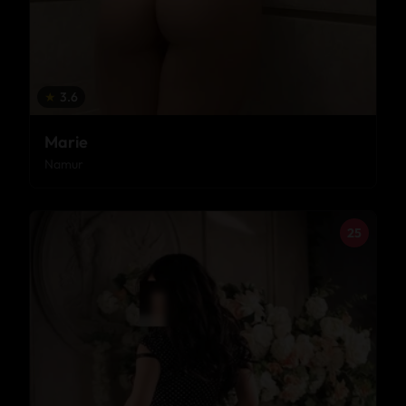
★
3.6
Marie
Namur
25