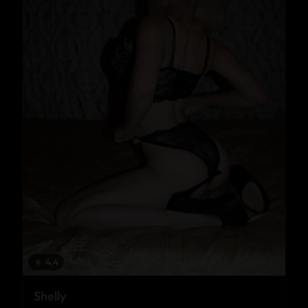
★
4.4
Shelly