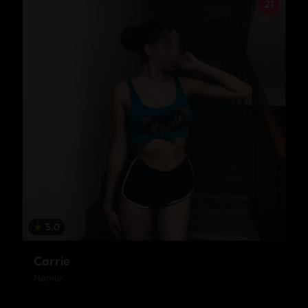
21
★
5.0
Carrie
Namur