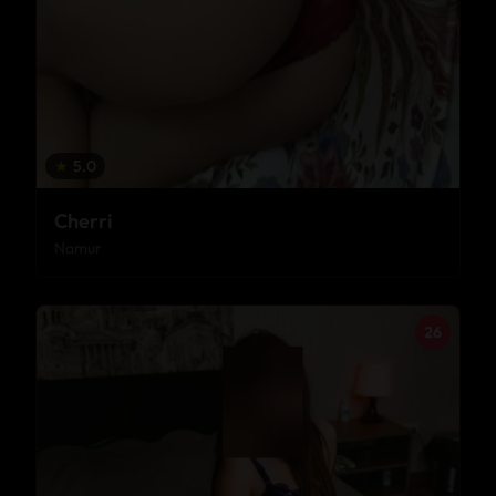
★
5.0
Cherri
Namur
26