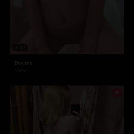
★
3.8
Buy me
Namur
27