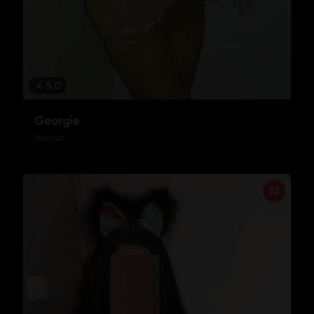
★
5.0
Georgie
Namur
32