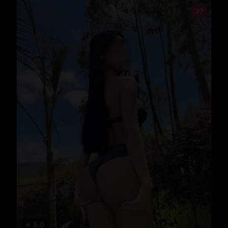
27
★
5.0