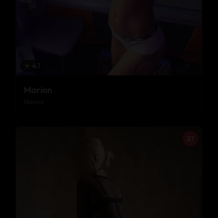
★
4.7
Marion
Namur
27