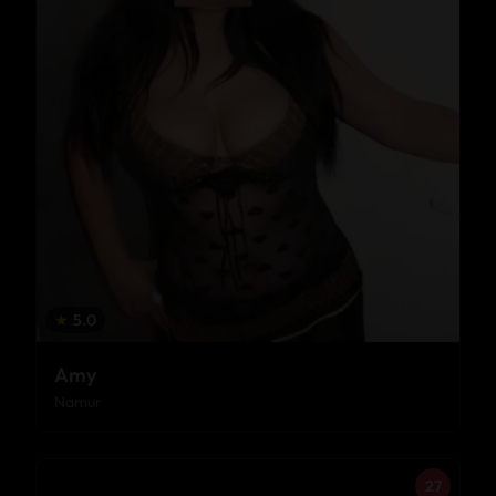
★
5.0
Amy
Namur
27