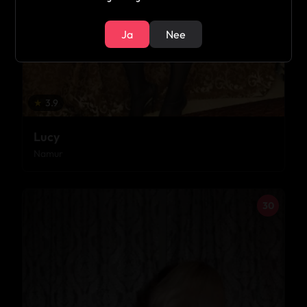
Ja
Nee
★
3.9
Lucy
Namur
30