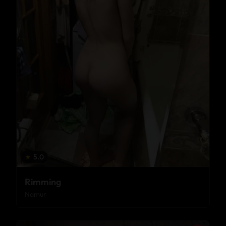
★
5.0
Rimming
Namur