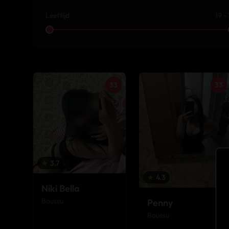
Leeftijd
19 -
33
33
★
3.7
★
4.3
Niki Bella
Boussu
Penny
Boussu