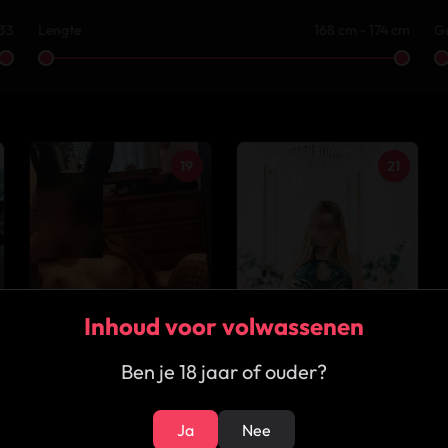
 33
Lengte
168 cm - 174 cm
G
19
21
Inhoud voor volwassenen
Ben je 18 jaar of ouder?
★
5.0
★
5.0
Ja
Nee
Lily
Selena