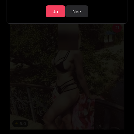
Hoeselt
Ja
Nee
21
★
5.0