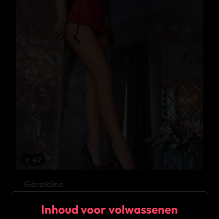
★
4.2
Géraldine
Hulshout
Inhoud voor volwassenen