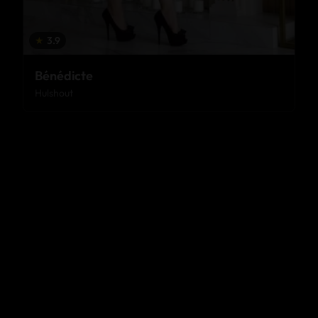
★
3.9
Bénédicte
Hulshout