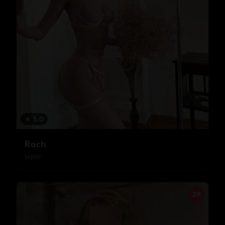
★
5.0
Rach
Ieper
29