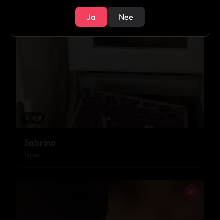
Ja
Nee
★
4.9
Sabrina
Ieper
25