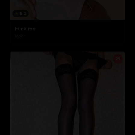
★
5.0
Fuck me
Ieper
25