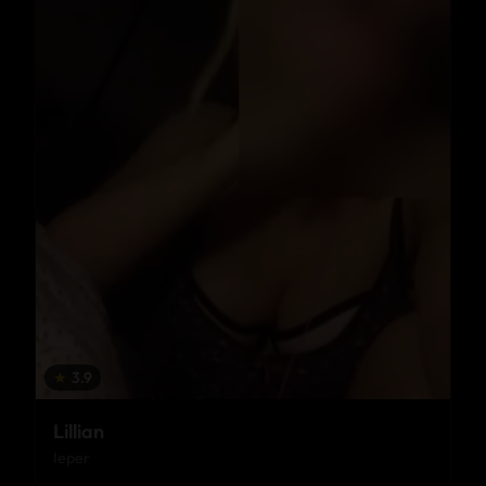
★
3.9
Lillian
Ieper