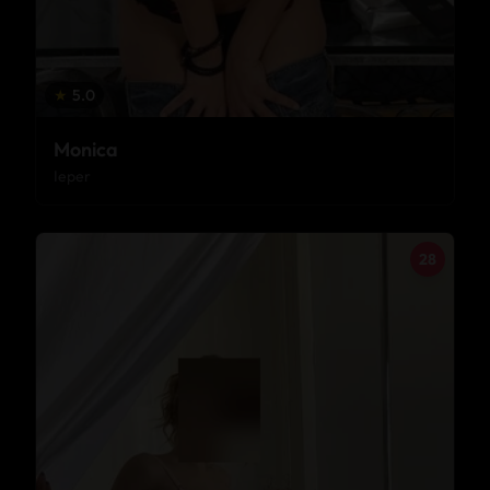
★
5.0
Monica
Ieper
28