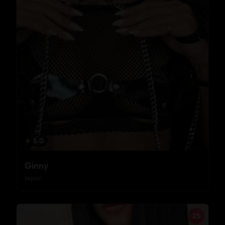
★
5.0
Ginny
Ieper
25