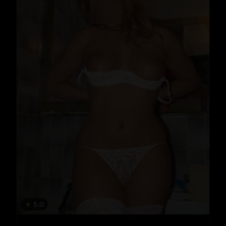
★
5.0