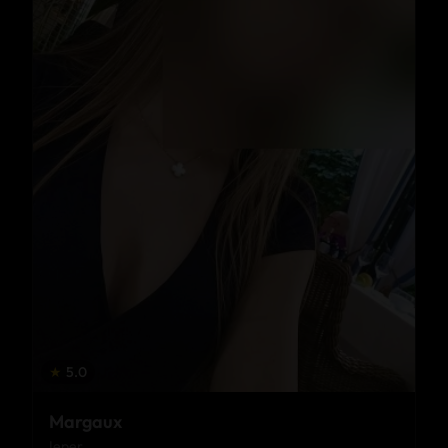
★
5.0
Margaux
Ieper