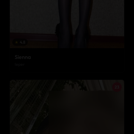
★
4.8
Sienna
Ieper
23