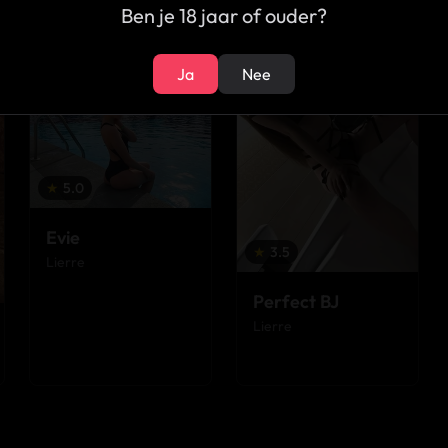
Ben je 18 jaar of ouder?
22
19
Ja
Nee
★
5.0
Evie
★
3.5
Lierre
Perfect BJ
Lierre