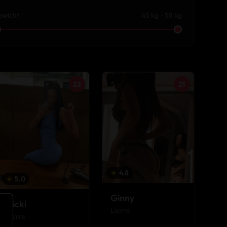
ewicht
45 kg - 58 kg
22
21
★
4.8
★
5.0
Ginny
Vicki
Lierre
Lierre