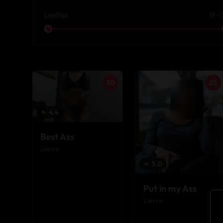
Leeftijd
19 -
30
25
★
4.4
Best Ass
Lierre
★
5.0
Put in my Ass
Lierre