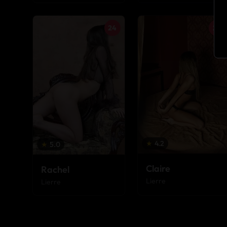
24
24
★
4.2
★
5.0
Claire
Rachel
Lierre
Lierre