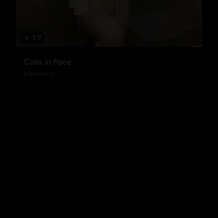
★
3.9
Cum in face
Meerhout