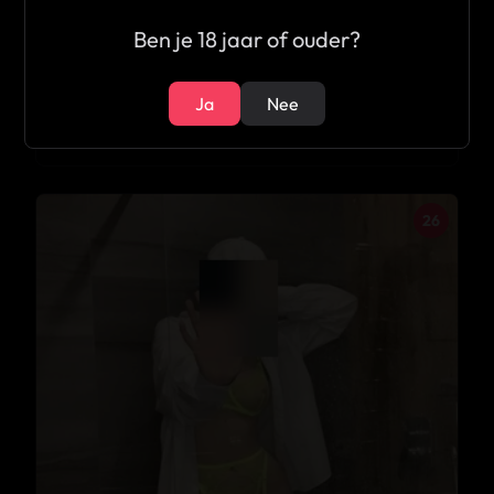
Ben je 18 jaar of ouder?
★
5.0
Ja
Nee
Viv
Meerhout
26