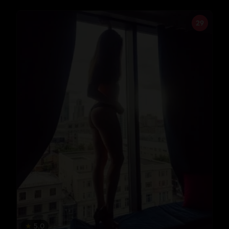
29
★
5.0