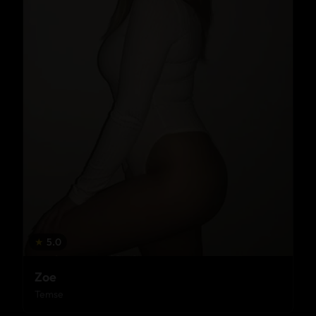
★
5.0
Zoe
Temse