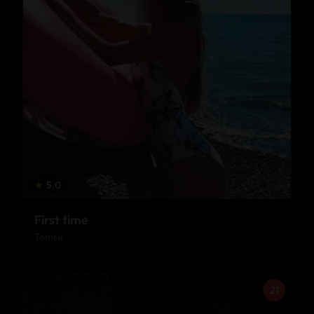
★
5.0
First time
Temse
21