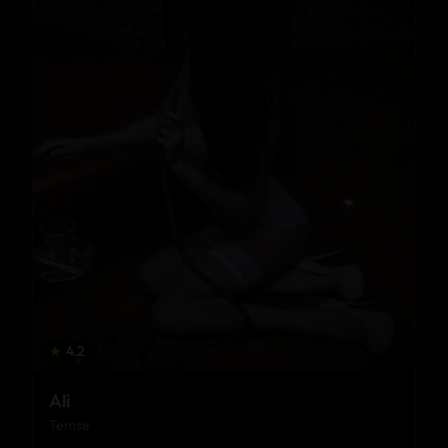
★
4.2
Ali
Temse