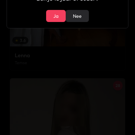
Ja
Nee
★
3.6
Lenna
Temse
28