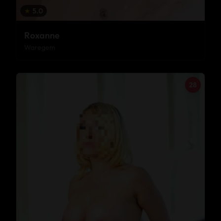
★
5.0
Roxanne
Waregem
28