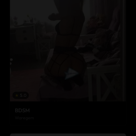
★
5.0
BDSM
Waregem