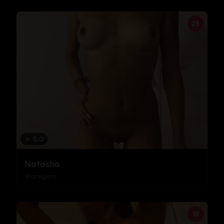
25
★
5.0
Natasha
Waregem
19