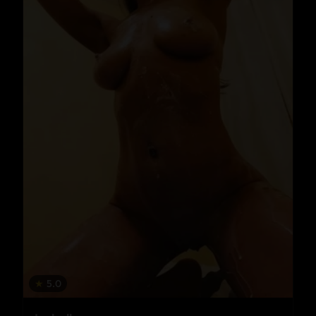
★
5.0