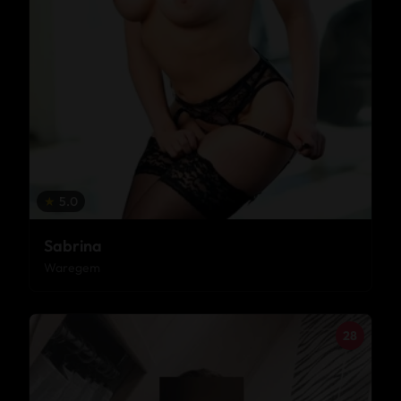
★
5.0
Sabrina
Waregem
28