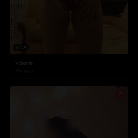
★
3.9
Valerie
Waregem
21