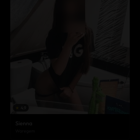
★
4.9
Sienna
Waregem