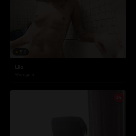
★
5.0
Lila
Waregem
24