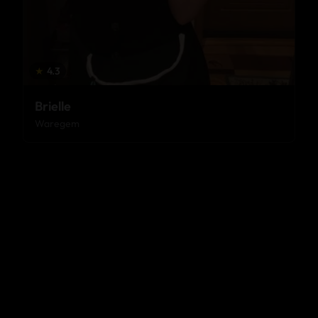
★
4.3
Brielle
Waregem