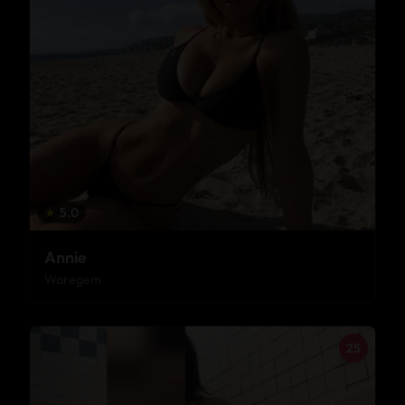
★
5.0
Annie
Waregem
25